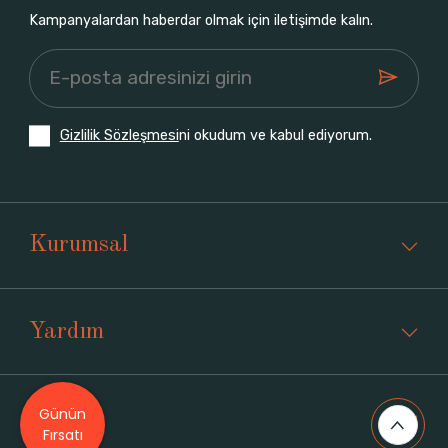
Kampanyalardan haberdar olmak için iletişimde kalın.
Gizlilik Sözleşmesi
ni okudum ve kabul ediyorum.
Kurumsal
Yardım
Günün
Üyelik
Fırsatı