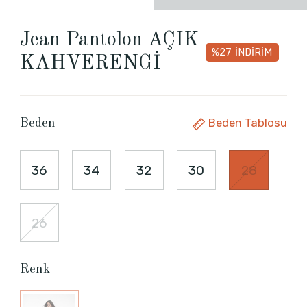
Jean Pantolon AÇIK
%27
İNDİRİM
KAHVERENGİ
Beden Tablosu
Beden
36
34
32
30
28
26
Renk