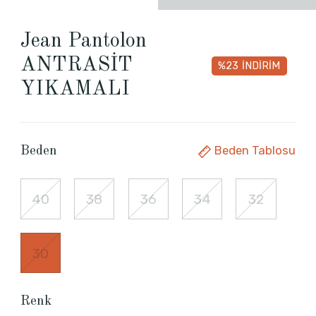
Jean Pantolon
ANTRASİT
%23
İNDİRİM
YIKAMALI
Beden Tablosu
Beden
40
38
36
34
32
30
Renk