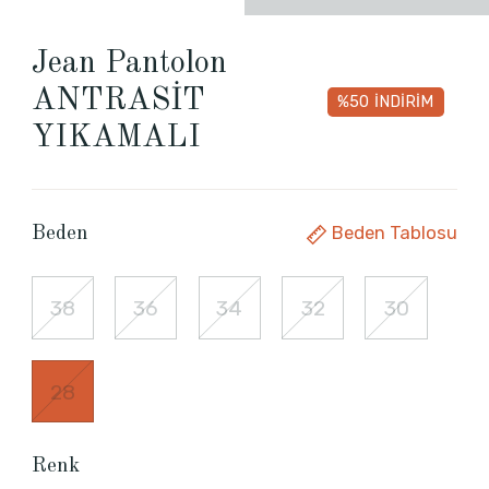
Jean Pantolon
ANTRASİT
%50
İNDİRİM
YIKAMALI
Beden Tablosu
Beden
38
36
34
32
30
28
Renk