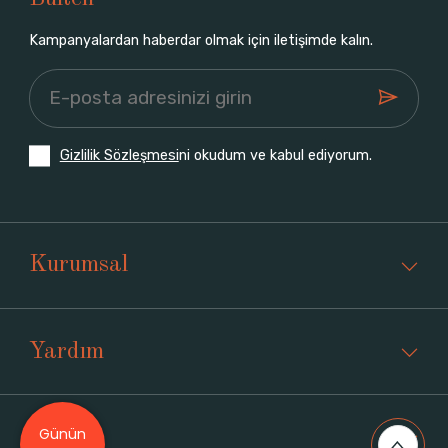
Kampanyalardan haberdar olmak için iletişimde kalın.
Gizlilik Sözleşmesi
ni okudum ve kabul ediyorum.
Kurumsal
Yardım
Günün
Üyelik