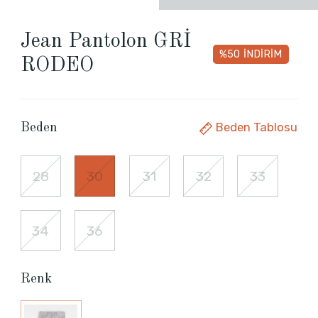
Jean Pantolon GRİ
%50
İNDİRİM
RODEO
Beden Tablosu
Beden
28
30
31
32
33
34
36
Renk