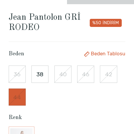
Jean Pantolon GRİ
%50
İNDİRİM
RODEO
Beden Tablosu
Beden
36
38
40
46
42
44
Renk