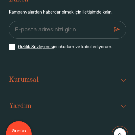
Kampanyalardan haberdar olmak için iletişimde kalın.
Gizlilik Sözleşmesi
ni okudum ve kabul ediyorum.
Kurumsal
Yardım
Günün
Üyelik