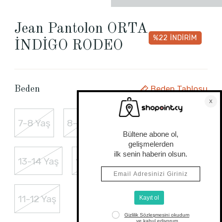
Jean Pantolon ORTA
%22
İNDİRİM
İNDİGO RODEO
Beden Tablosu
Beden
7-8 Yaş
8-9 Yaş
9-10 Yaş
13-14 Yaş
10-11 Yaş
12-13 Yaş
11-12 Yaş