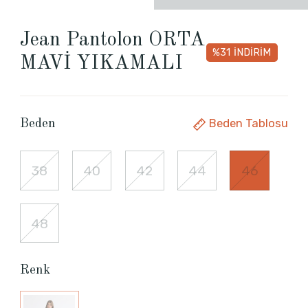
Jean Pantolon ORTA
%31
İNDİRİM
MAVİ YIKAMALI
Beden Tablosu
Beden
38
40
42
44
46
48
Renk