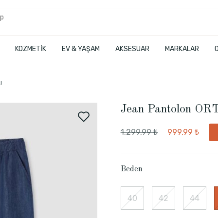
KOZMETİK
EV & YAŞAM
AKSESUAR
MARKALAR
I
Jean Pantolon O
1.299,99 ₺
999,99 ₺
Beden
40
42
44