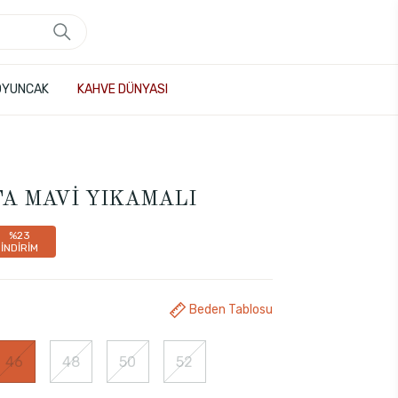
OYUNCAK
KAHVE DÜNYASI
RTA MAVİ YIKAMALI
%23
İNDİRİM
Beden Tablosu
46
48
50
52