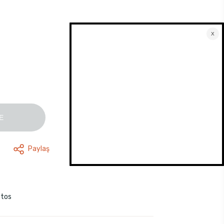
E
Paylaş
stos