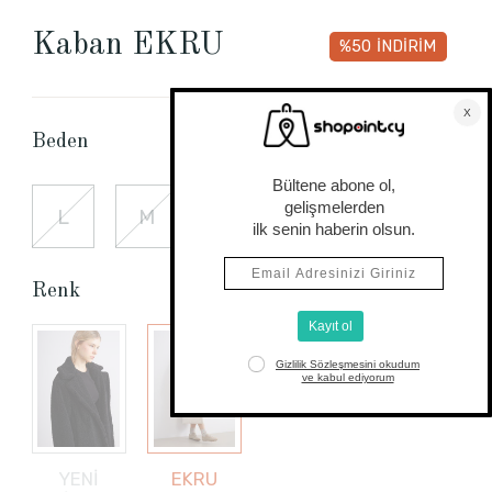
Kaban EKRU
%50
İNDİRİM
Beden Tablosu
Beden
L
M
S
Renk
YENİ
EKRU