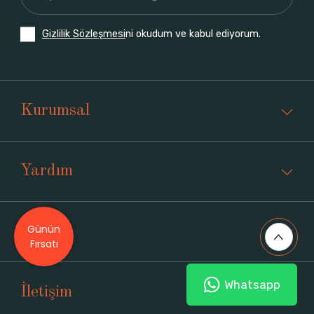
Gizlilik Sözleşmesi
ni okudum ve kabul ediyorum.
Kurumsal
Yardım
Günün
Üyelik
Fırsatı
Whatsapp
İletişim