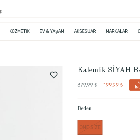
KOZMETİK
EV & YAŞAM
AKSESUAR
MARKALAR
Kalemlik SİYAH 
379,99 ₺
199,99 ₺
İN
Beden
ONE SIZE