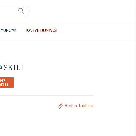
OYUNCAK
KAHVE DÜNYASI
BASKILI
%47
DİRİM
Beden Tablosu