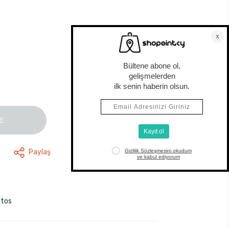
E
Paylaş
stos