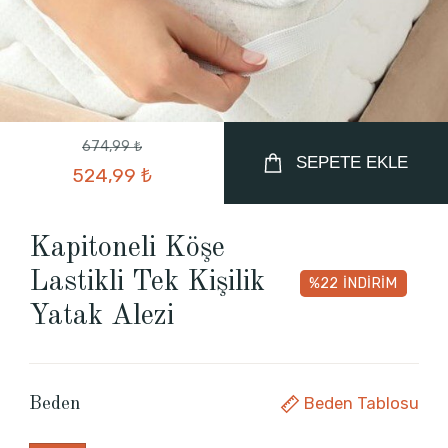
674,99 ₺
SEPETE EKLE
524,99 ₺
Kapitoneli Köşe
Lastikli Tek Kişilik
%22
İNDİRİM
Yatak Alezi
Beden Tablosu
Beden