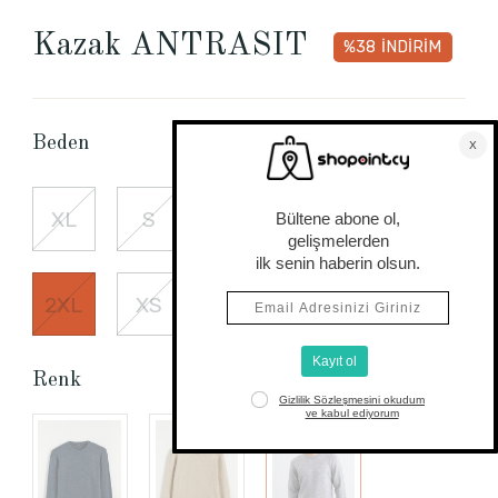
Kazak ANTRASIT
%38
İNDİRİM
Beden Tablosu
Beden
XL
S
M
L
3XL
2XL
XS
Renk