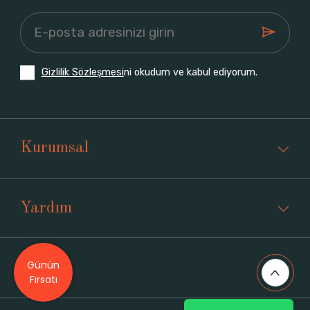
Gizlilik Sözleşmesi
ni okudum ve kabul ediyorum.
Kurumsal
Yardım
Günün
Üyelik
Fırsatı