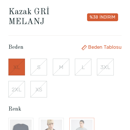
Kazak GRİ
%38
İNDİRİM
MELANJ
Beden Tablosu
Beden
XL
S
M
L
3XL
2XL
XS
Renk