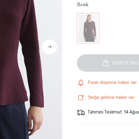
Renk
SEPETE EKL
Fiyatı düşünce haber ver
Stoğa gelince haber ver
Tahmini Teslimat: 14 Ağu