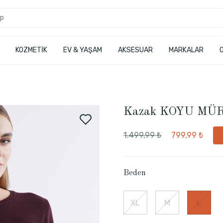
KOZMETİK
EV & YAŞAM
AKSESUAR
MARKALAR
Kazak KOYU MÜ
1.499,99 ₺
799,99 ₺
Beden
XL
M
L