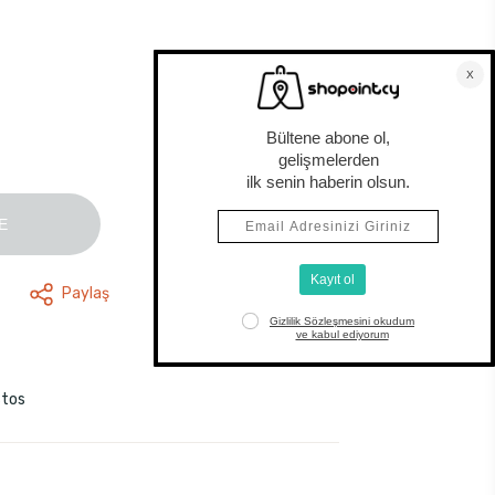
E
Paylaş
stos