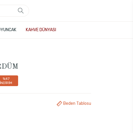
OYUNCAK
KAHVE DÜNYASI
RDÜM
%47
İNDİRİM
Beden Tablosu