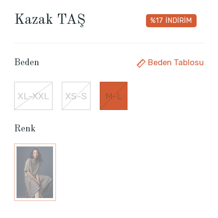
Kazak TAŞ
%17
İNDİRİM
Beden Tablosu
Beden
XL-XXL
XS-S
M-L
Renk