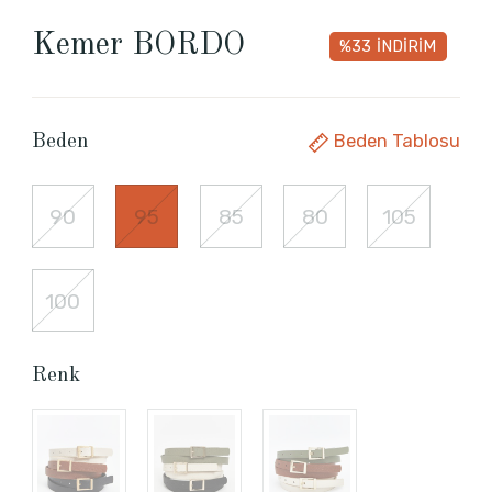
Kemer BORDO
%33
İNDİRİM
Beden Tablosu
Beden
90
95
85
80
105
100
Renk