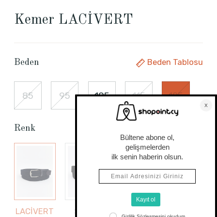
Kemer LACİVERT
Beden Tablosu
Beden
85
95
105
115
125
Renk
LACİVERT
SİYAH
Yeni