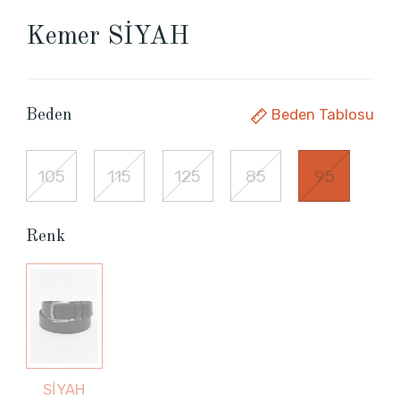
Kemer SİYAH
Beden Tablosu
Beden
105
115
125
85
95
Renk
SİYAH