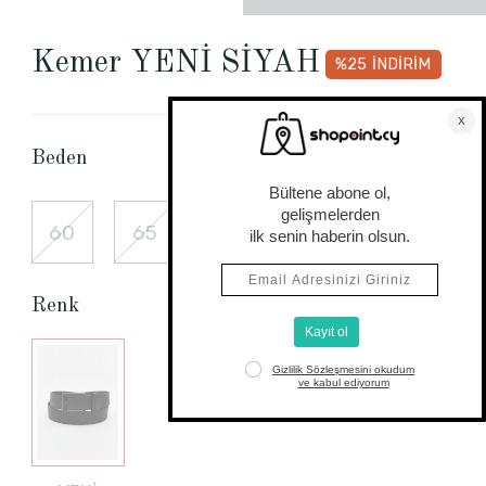
Kemer YENİ SİYAH
%25
İNDİRİM
Beden Tablosu
Beden
60
65
75
85
95
Renk