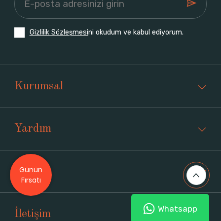
Gizlilik Sözleşmesi
ni okudum ve kabul ediyorum.
Kurumsal
Yardım
Günün
Üyelik
Fırsatı
Whatsapp
İletişim