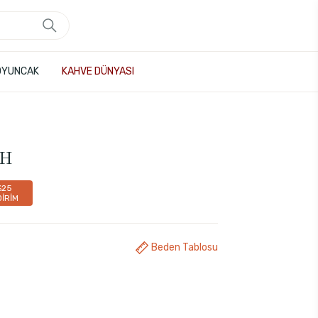
OYUNCAK
KAHVE DÜNYASI
AH
%25
DİRİM
Beden Tablosu