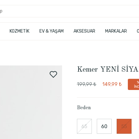
KOZMETİK
EV & YAŞAM
AKSESUAR
MARKALAR
Kemer YENİ SİY
199,99 ₺
149,99 ₺
İN
Beden
65
60
55