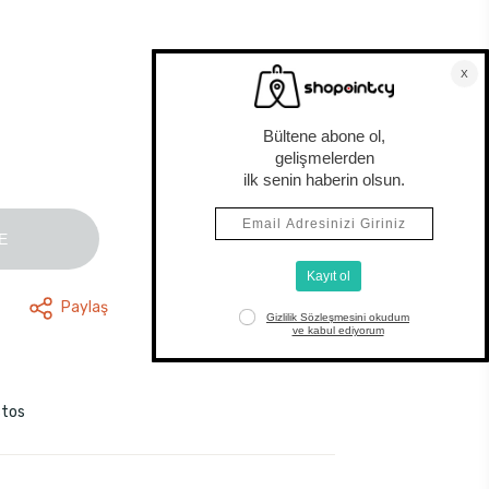
E
Paylaş
stos