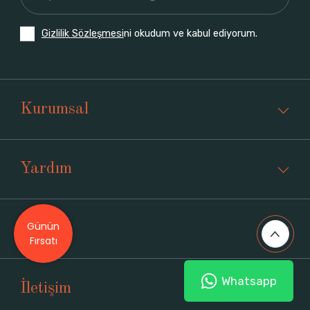
Gizlilik Sözleşmesi
ni okudum ve kabul ediyorum.
Kurumsal
Yardım
Günün
Üyelik
Fırsatı
Whatsapp
İletişim