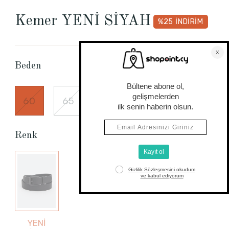
Kemer YENİ SİYAH
%25
İNDİRİM
Beden Tablosu
Beden
60
65
75
85
95
Renk
YENİ