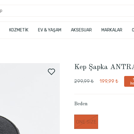
KOZMETİK
EV & YAŞAM
AKSESUAR
MARKALAR
Kep Şapka ANTR
299,99 ₺
199,99 ₺
İN
Beden
ONE SIZE