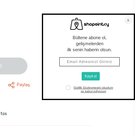
E
Paylaş
stos