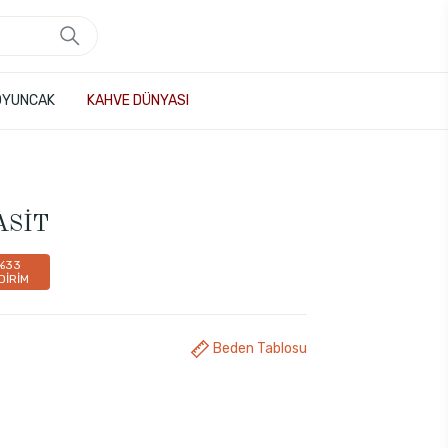
OYUNCAK
KAHVE DÜNYASI
ASİT
%33
DİRİM
Beden Tablosu