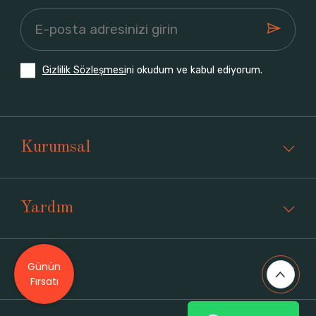
Gizlilik Sözleşmesi
ni okudum ve kabul ediyorum.
Kurumsal
Yardım
Günün
Üyelik
Fırsatı