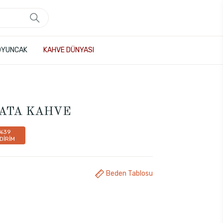
OYUNCAK
KAHVE DÜNYASI
LATA KAHVE
%39
NDİRİM
Beden Tablosu