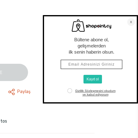
E
Paylaş
stos