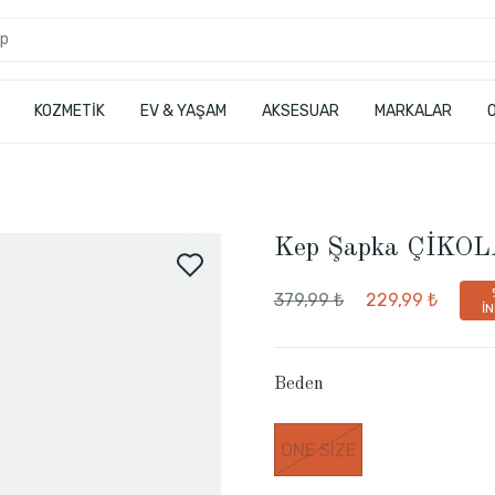
KOZMETİK
EV & YAŞAM
AKSESUAR
MARKALAR
Kep Şapka ÇİKO
379,99 ₺
229,99 ₺
İ
Beden
ONE SIZE