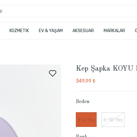
KOZMETİK
EV & YAŞAM
AKSESUAR
MARKALAR
Kep Şapka KOYU
349,99 ₺
Beden
3-6 Yaş
6-10 Yaş