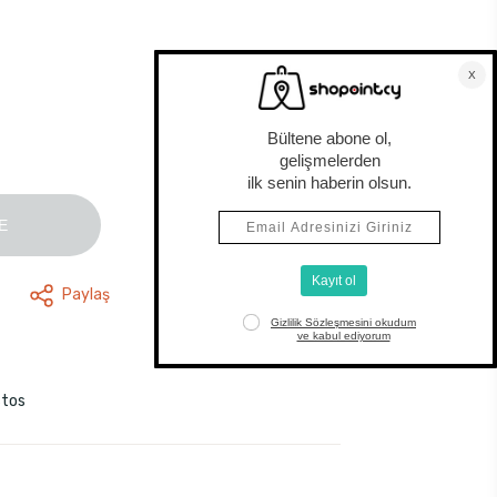
E
Paylaş
stos