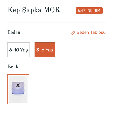
Kep Şapka MOR
%47
İNDİRİM
Beden Tablosu
Beden
6-10 Yaş
3-6 Yaş
Renk