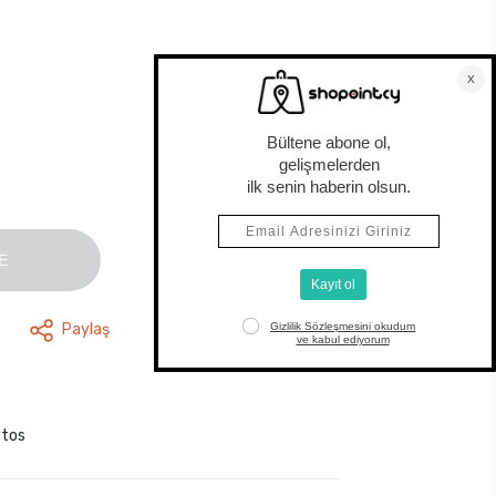
E
Paylaş
stos