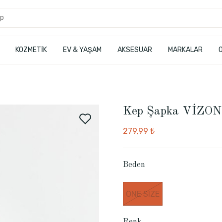
KOZMETİK
EV & YAŞAM
AKSESUAR
MARKALAR
Kep Şapka VİZON
279,99 ₺
Beden
ONE SIZE