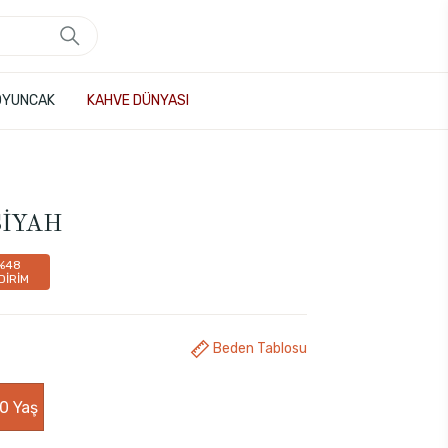
OYUNCAK
KAHVE DÜNYASI
SİYAH
%48
DİRİM
Beden Tablosu
0 Yaş