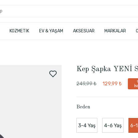
KOZMETİK
EV & YAŞAM
AKSESUAR
MARKALAR
Kep Şapka YENİ 
249,99 ₺
129,99 ₺
İN
Beden
3-4 Yaş
4-6 Yaş
6-1