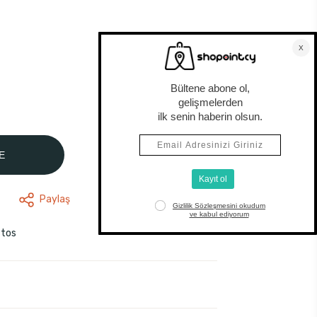
E
Paylaş
stos