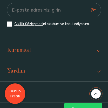
Gizlilik Sözleşmesi
ni okudum ve kabul ediyorum.
Kurumsal
Yardım
Günün
Üyelik
Fırsatı