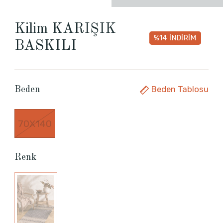
Kilim KARIŞIK
%14
İNDİRİM
BASKILI
Beden Tablosu
Beden
70X140
Renk