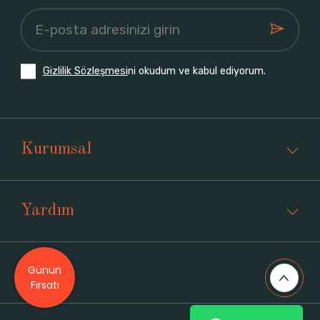
Gizlilik Sözleşmesi
ni okudum ve kabul ediyorum.
Kurumsal
Yardım
Günün
Üyelik
Fırsatı