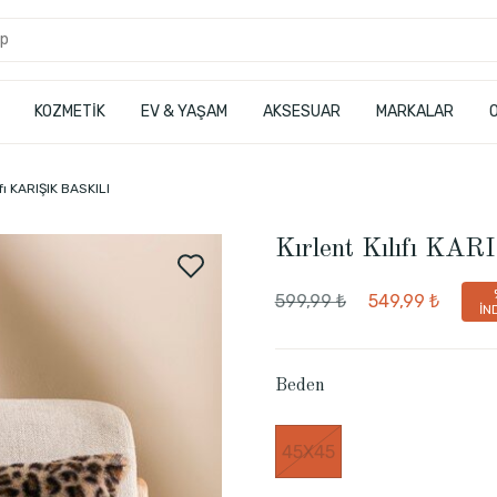
KOZMETİK
EV & YAŞAM
AKSESUAR
MARKALAR
ıfı KARIŞIK BASKILI
Kırlent Kılıfı KA
599,99 ₺
549,99 ₺
İN
Beden
45X45