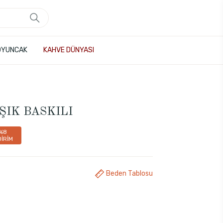
OYUNCAK
KAHVE DÜNYASI
RIŞIK BASKILI
%8
DİRİM
Beden Tablosu