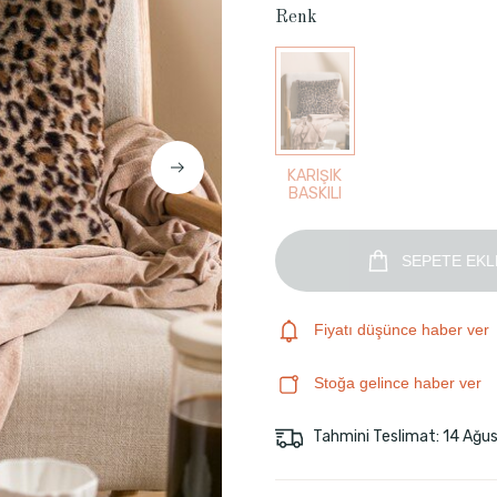
Renk
KARIŞIK
BASKILI
SEPETE EKL
Fiyatı düşünce haber ver
Stoğa gelince haber ver
Tahmini Teslimat: 14 Ağu