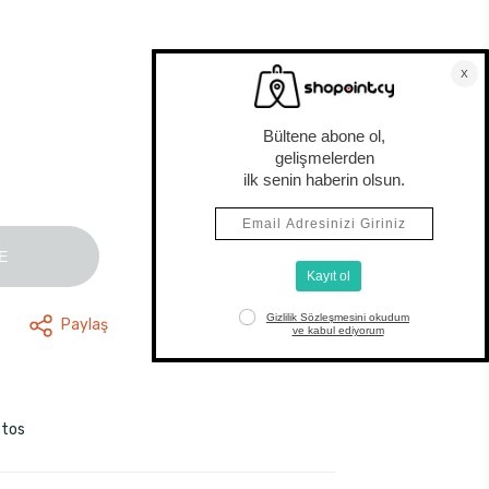
E
Paylaş
stos