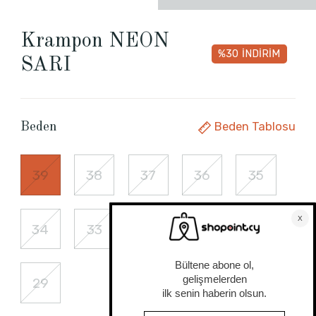
Krampon NEON
%30
İNDİRİM
SARI
Beden Tablosu
Beden
39
38
37
36
35
34
33
32
31
30
29