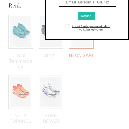
Renk
Yeni
SİYAH
NEON SARI
Tanımlana
ca
NEON
BUXE
TURUNCU
BEYAZI