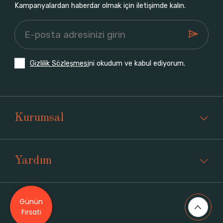
Kampanyalardan haberdar olmak için iletişimde kalın.
Gizlilik Sözleşmesi
ni okudum ve kabul ediyorum.
Kurumsal
Yardım
Günün
Üyelik
Fırsatı