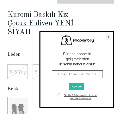
Kuromi Baskılı Kız
Çocuk Eldiven YENİ
SİYAH
Beden Tablosu
Beden
3-5 Yaş
8-10 Yaş
6-8 Yaş
Renk