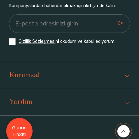
Kampanyalardan haberdar olmak için iletişimde kalın.
Gizlilik Sözleşmesi
ni okudum ve kabul ediyorum.
Kurumsal
Yardım
Günün
Üyelik
Fırsatı