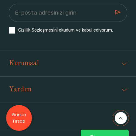
Gizlilik Sözleşmesi
ni okudum ve kabul ediyorum.
Kurumsal
Yardım
Günün
Üyelik
Fırsatı