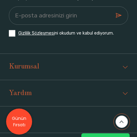
Gizlilik Sözleşmesi
ni okudum ve kabul ediyorum.
Kurumsal
Yardım
Günün
Üyelik
Fırsatı