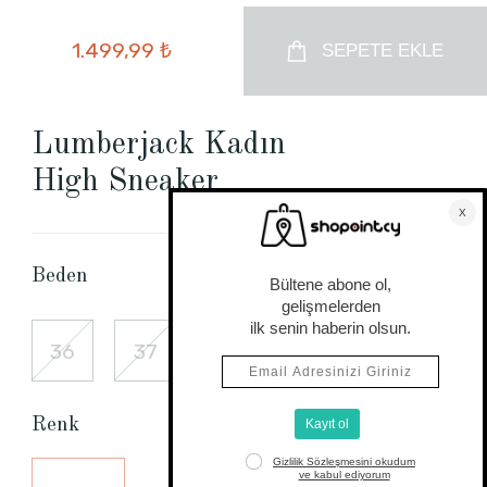
1.499,99 ₺
SEPETE EKLE
Lumberjack Kadın
High Sneaker
Beden Tablosu
Beden
36
37
38
39
40
Renk