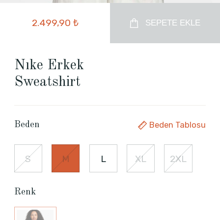
2.499,90 ₺
SEPETE EKLE
Nıke Erkek
Sweatshirt
Beden Tablosu
Beden
S
M
L
XL
2XL
Renk