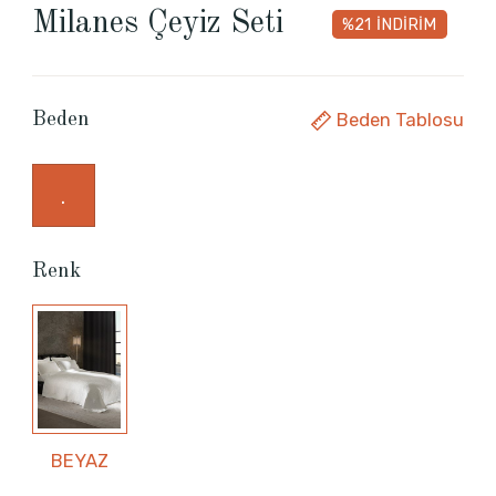
Milanes Çeyiz Seti
%21
İNDİRİM
Beden Tablosu
Beden
.
Renk
BEYAZ