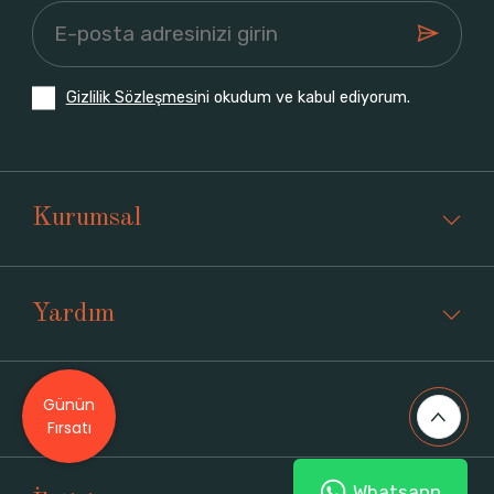
Gizlilik Sözleşmesi
ni okudum ve kabul ediyorum.
Kurumsal
Yardım
Günün
Üyelik
Fırsatı
Whatsapp