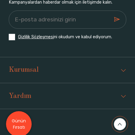
Kampanyalardan haberdar olmak için iletişimde kalın.
Gizlilik Sözleşmesi
ni okudum ve kabul ediyorum.
Kurumsal
Yardım
Günün
Üyelik
Fırsatı