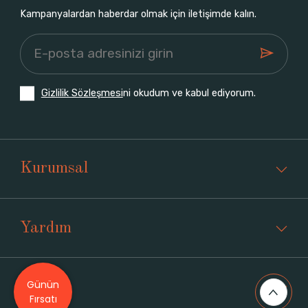
Kampanyalardan haberdar olmak için iletişimde kalın.
Gizlilik Sözleşmesi
ni okudum ve kabul ediyorum.
Kurumsal
Yardım
Günün
Üyelik
Fırsatı