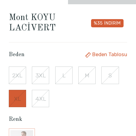
Mont KOYU
%35
İNDİRİM
LACİVERT
Beden Tablosu
Beden
2XL
3XL
L
M
S
XL
4XL
Renk