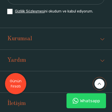
Gizlilik Sözleşmesi
ni okudum ve kabul ediyorum.
Kurumsal
Yardım
Günün
Üyelik
Fırsatı
Whatsapp
İletişim