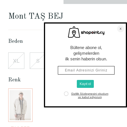
Mont TAŞ BEJ
Beden Tablosu
Beden
XL
S
M
L
2XL
Renk