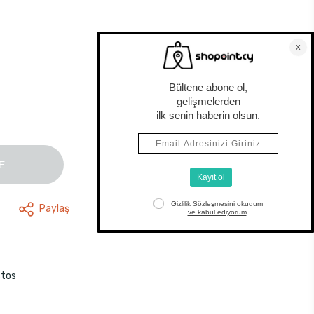
E
Paylaş
stos