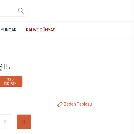
OYUNCAK
KAHVE DÜNYASI
ŞİL
%25
İNDİRİM
Beden Tablosu
S
XL