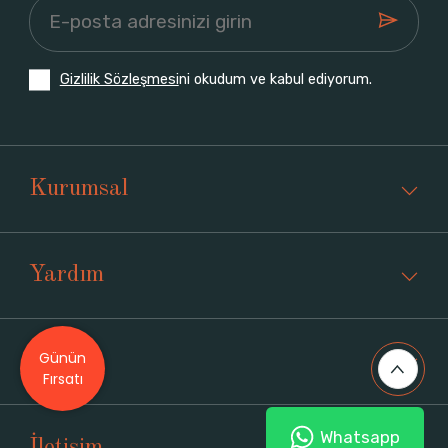
Gizlilik Sözleşmesi
ni okudum ve kabul ediyorum.
Kurumsal
Yardım
Günün
Üyelik
Fırsatı
Whatsapp