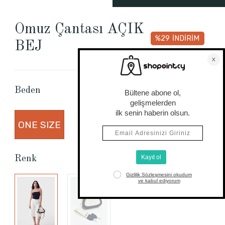
Omuz Çantası AÇIK
%29
İNDİRİM
BEJ
Beden Tablosu
Beden
ONE SIZE
Renk