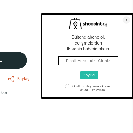
E
Paylaş
stos