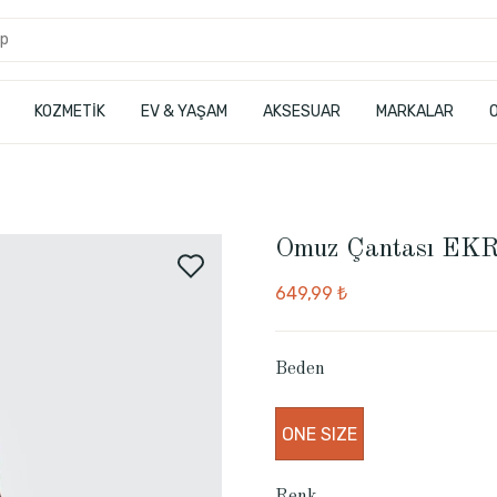
KOZMETİK
EV & YAŞAM
AKSESUAR
MARKALAR
Omuz Çantası EK
649,99 ₺
Beden
ONE SIZE