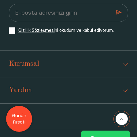
Gizlilik Sözleşmesi
ni okudum ve kabul ediyorum.
Kurumsal
Yardım
Günün
Üyelik
Fırsatı