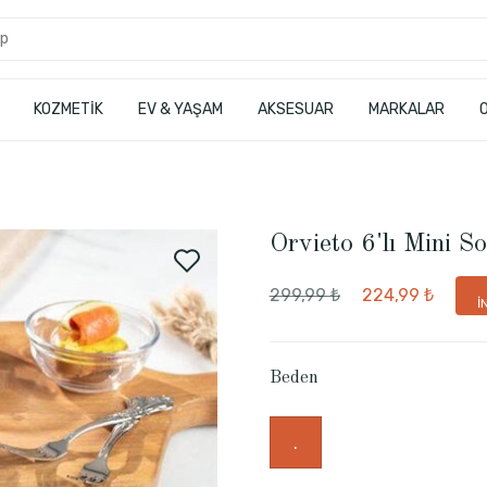
KOZMETİK
EV & YAŞAM
AKSESUAR
MARKALAR
Orvieto 6'lı Mini S
299,99 ₺
224,99 ₺
İ
Beden
.