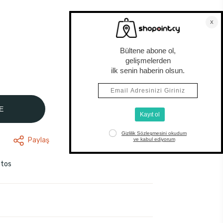
E
Paylaş
stos