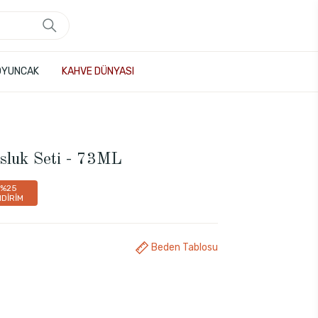
OYUNCAK
KAHVE DÜNYASI
osluk Seti - 73ML
%25
NDİRİM
Beden Tablosu