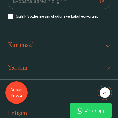
Gizlilik Sözleşmesi
ni okudum ve kabul ediyorum.
Kurumsal
Yardım
Günün
Üyelik
Fırsatı
Whatsapp
İletişim