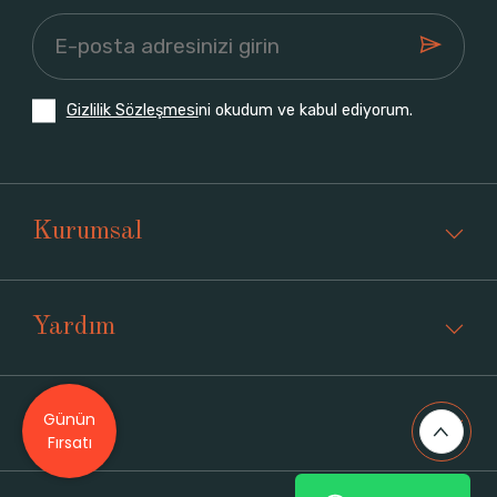
Gizlilik Sözleşmesi
ni okudum ve kabul ediyorum.
Kurumsal
Yardım
Günün
Üyelik
Fırsatı