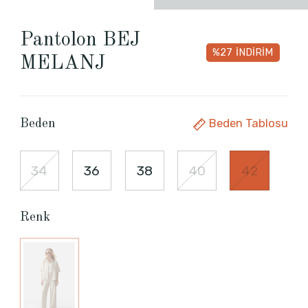
Pantolon BEJ
%27
İNDİRİM
MELANJ
Beden Tablosu
Beden
34
36
38
40
42
Renk