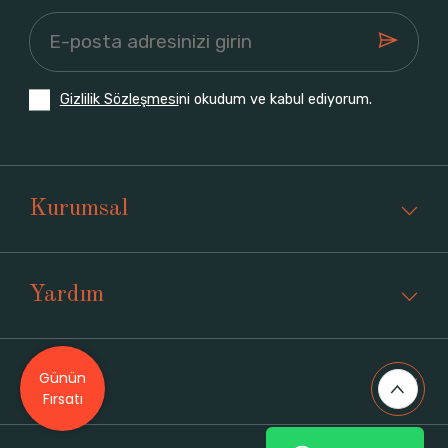
Gizlilik Sözleşmesi
ni okudum ve kabul ediyorum.
Kurumsal
Yardım
Günün
Üyelik
Fırsatı